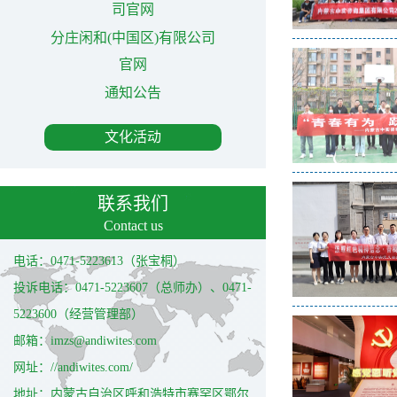
司官网
分庄闲和(中国区)有限公司
官网
通知公告
文化活动
联系我们
Contact us
电话：0471-5223613（张宝桐）
投诉电话：0471-5223607（总师办）、0471-
5223600（经营管理部）
邮箱：imzs@andiwites.com
网址：//andiwites.com/
地址：内蒙古自治区呼和浩特市赛罕区鄂尔