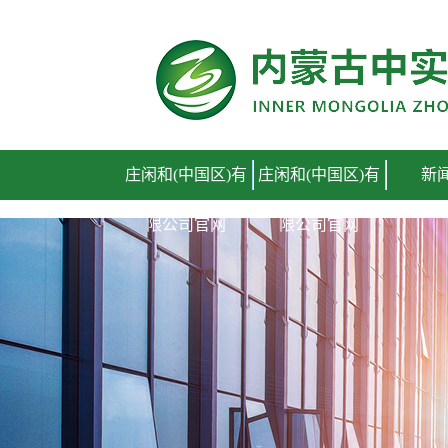
庄闲和(中国区)有限公司官网
庄闲和(中国区)有
庄闲和(中国区)有
新
限公司官网
限公司官网