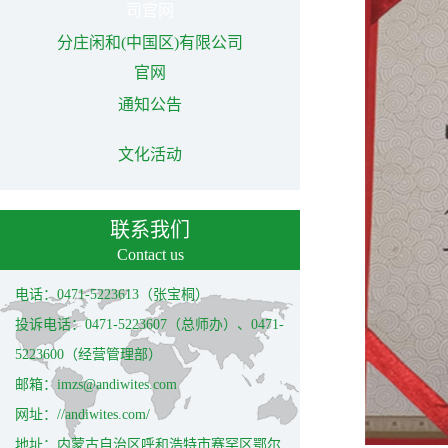
司官网
分庄闲和(中国区)有限公司
官网
通知公告
文化活动
联系我们
Contact us
电话：0471-5223613（张宝桐）
投诉电话：0471-5223607（总师办）、0471-
5223600（经营管理部）
邮箱：imzs@andiwites.com
网址：//andiwites.com/
地址：内蒙古自治区呼和浩特市赛罕区鄂尔