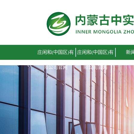
庄闲和(中国区)有限公司官网
庄闲和(中国区)有
庄闲和(中国区)有
新
限公司官网
限公司官网