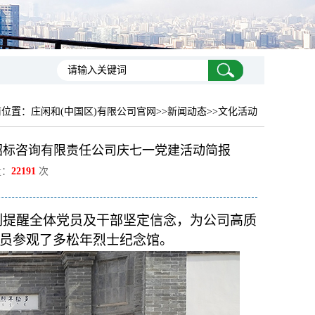
前位置：
庄闲和(中国区)有限公司官网
>>新闻动态>>文化活动
招标咨询有限责任公司庆七一党建活动简报
量：
22191
次
刻提醒全体党员及干部坚定信念，为公司高质
织党员参观了多松年烈士纪念馆。