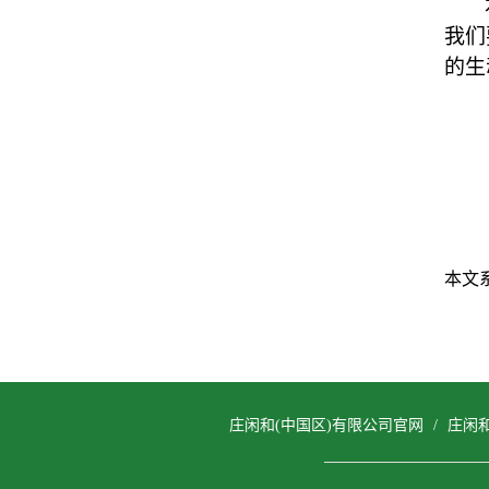
我们
的生
本文
庄闲和(中国区)有限公司官网
/
庄闲