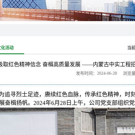
文化活动
当
汲取红色精神信念 奋楫高质量发展 ——内蒙古中实工程
发布时间：2024-06-28 浏览
为追寻烈士足迹，赓续红色血脉，传承红色精神，时
展奋楫扬帆。2024年6月28日上午，公司党支部组