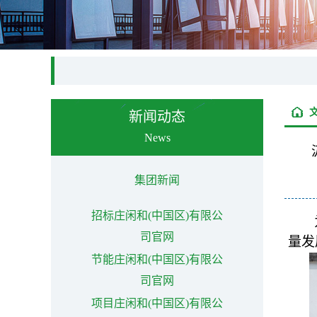
新闻动态
News
集团新闻
招标庄闲和(中国区)有限公
司官网
量发
节能庄闲和(中国区)有限公
司官网
项目庄闲和(中国区)有限公