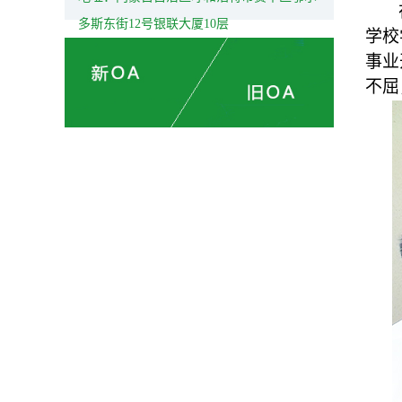
多斯东街12号银联大厦10层
学校
事业
不屈