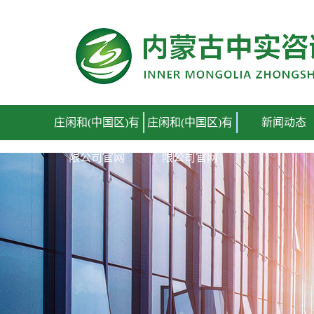
庄闲和(中国区)有限公司官网
庄闲和(中国区)有
庄闲和(中国区)有
新闻动态
限公司官网
限公司官网