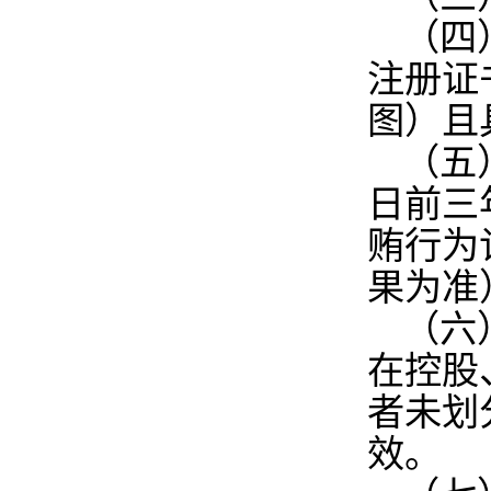
（四
注册证
图）且
（五
日前三
贿行为
果为准
（六
在控股
者未划
效。