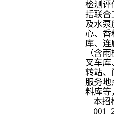
检测评
括联合
及水泵
心、香
库、连
（含雨
叉车库
转站、
服务地
料库等
本招
001