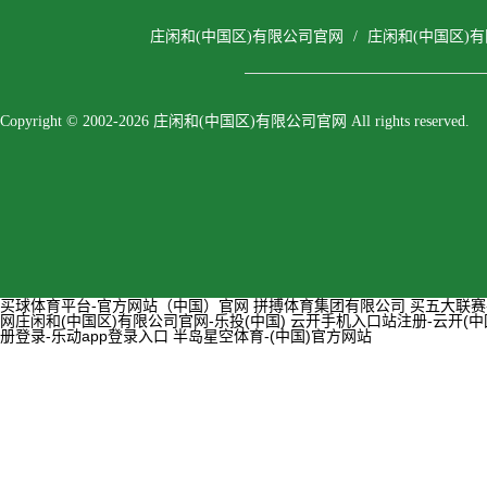
庄闲和(中国区)有限公司官网
/
庄闲和(中国区)
Copyright © 2002-2026 庄闲和(中国区)有限公司官网 All rights reserved.
买球体育平台-官方网站（中国）官网
拼搏体育集团有限公司
买五大联赛
网庄闲和(中国区)有限公司官网-乐投(中国)
云开手机入口站注册-云开(中
册登录-乐动app登录入口
半岛星空体育-(中国)官方网站