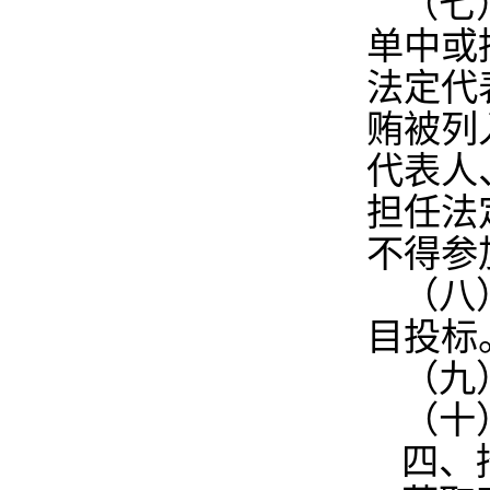
（七
单中或
法定代
贿被列
代表人
担任法
不得参
（八
目投标
（九
（十
四、