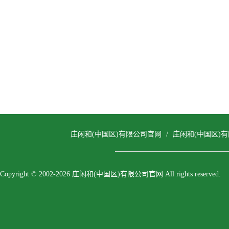
庄闲和(中国区)有限公司官网
/
庄闲和(中国区)
Copyright © 2002-2026 庄闲和(中国区)有限公司官网 All rights reserved.