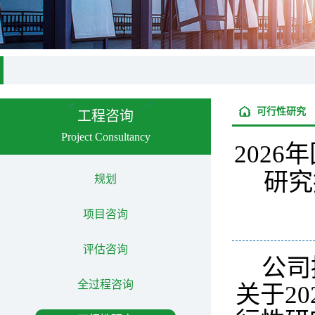
可行性研究
工程咨询
Project Consultancy
202
研究
规划
项目咨询
评估咨询
公司
全过程咨询
关于2