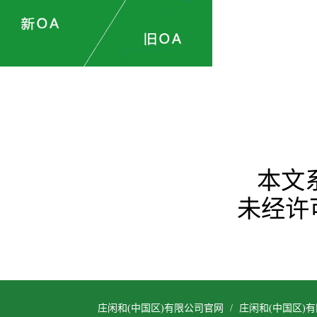
本文
未经许
庄闲和(中国区)有限公司官网
/
庄闲和(中国区)