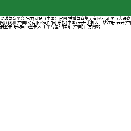
买球体育平台-官方网站（中国）官网
拼搏体育集团有限公司
买五大联赛
网庄闲和(中国区)有限公司官网-乐投(中国)
云开手机入口站注册-云开(中
册登录-乐动app登录入口
半岛星空体育-(中国)官方网站