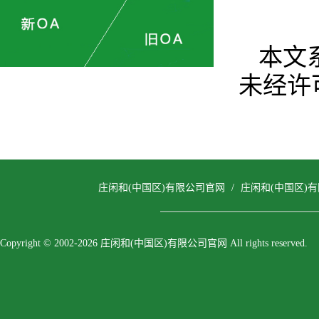
本文
未经许
庄闲和(中国区)有限公司官网
/
庄闲和(中国区)
Copyright © 2002-2026 庄闲和(中国区)有限公司官网 All rights reserved.