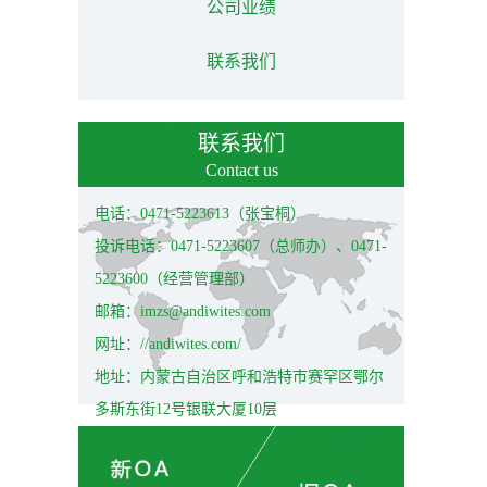
公司业绩
联系我们
联系我们
Contact us
电话：0471-5223613（张宝桐）
投诉电话：0471-5223607（总师办）、0471-
5223600（经营管理部）
邮箱：imzs@andiwites.com
网址：//andiwites.com/
地址：内蒙古自治区呼和浩特市赛罕区鄂尔
多斯东街12号银联大厦10层