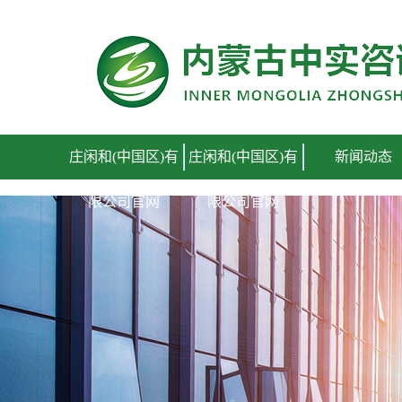
庄闲和(中国区)有限公司官网
庄闲和(中国区)有
庄闲和(中国区)有
新闻动态
限公司官网
限公司官网